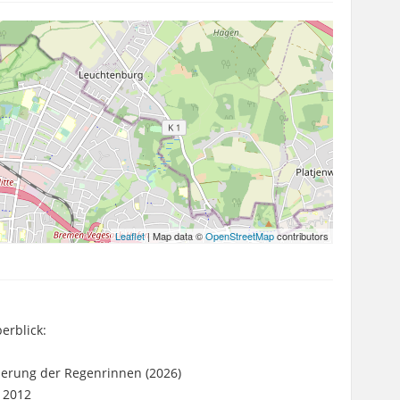
Leaflet
| Map data ©
OpenStreetMap
contributors
erblick:
erung der Regenrinnen (2026)
s 2012