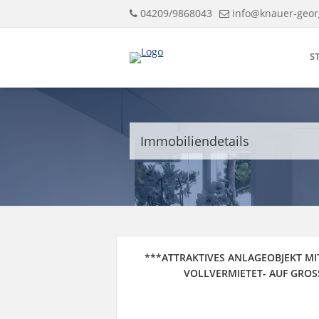
04209/9868043
info@knauer-geor
S
Immobiliendetails
***ATTRAKTIVES ANLAGEOBJEKT M
VOLLVERMIETET- AUF GRO