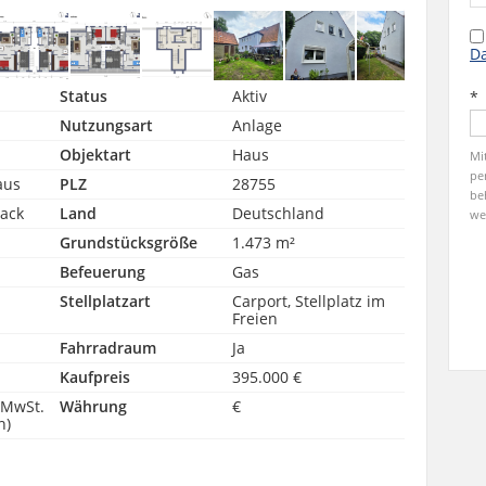
Da
Status
Aktiv
*
Nutzungsart
Anlage
Objektart
Haus
Mi
pe
aus
PLZ
28755
be
ack
Land
Deutschland
we
Grundstücksgröße
1.473 m²
Befeuerung
Gas
Stellplatzart
Carport, Stellplatz im
Freien
Fahrradraum
Ja
Kaufpreis
395.000 €
 MwSt.
Währung
€
n)